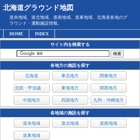
北海道グラウンド地図
道央地域、道北地域、道南地域、道東地域、北海道各地のグ
ラウンド・運動施設情報。
HOME
INDEX
サイト内を検索する
各地方の施設を探す
北海道
東北地方
関東地方
北陸・甲信越地方
東海地方
関西地方
中国地方
四国地方
九州・沖縄地方
各地域の施設を探す
道央地域
道北地域
道南地域
道東地域