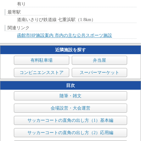
有り
最寄駅
道南いさりび鉄道線 七重浜駅（1.8km）
関連リンク
函館市HP施設案内 市内の主な公共スポーツ施設
近隣施設を探す
有料駐車場
弁当屋
コンビニエンスストア
スーパーマーケット
目次
随筆・雑文
会場設営・大会運営
サッカーコートの直角の出し方（1）基本編
サッカーコートの直角の出し方（2）応用編