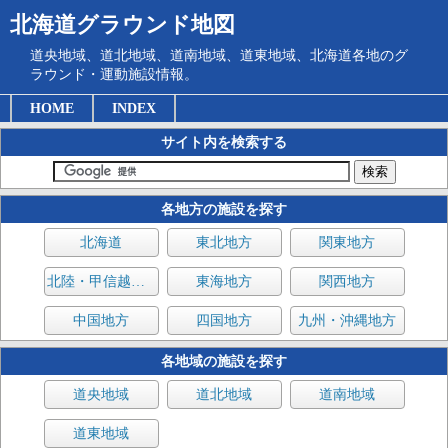
北海道グラウンド地図
道央地域、道北地域、道南地域、道東地域、北海道各地のグ
ラウンド・運動施設情報。
HOME
INDEX
サイト内を検索する
各地方の施設を探す
北海道
東北地方
関東地方
北陸・甲信越地方
東海地方
関西地方
中国地方
四国地方
九州・沖縄地方
各地域の施設を探す
道央地域
道北地域
道南地域
道東地域