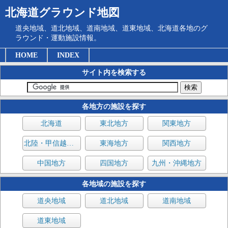
北海道グラウンド地図
道央地域、道北地域、道南地域、道東地域、北海道各地のグ
ラウンド・運動施設情報。
HOME
INDEX
サイト内を検索する
各地方の施設を探す
北海道
東北地方
関東地方
北陸・甲信越地方
東海地方
関西地方
中国地方
四国地方
九州・沖縄地方
各地域の施設を探す
道央地域
道北地域
道南地域
道東地域