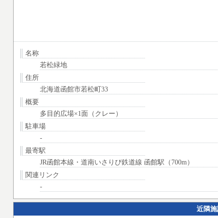
名称
若松緑地
住所
北海道函館市若松町33
概要
多目的広場×1面（クレー）
駐車場
-
最寄駅
JR函館本線・道南いさりび鉄道線 函館駅（700m）
関連リンク
-
近隣施