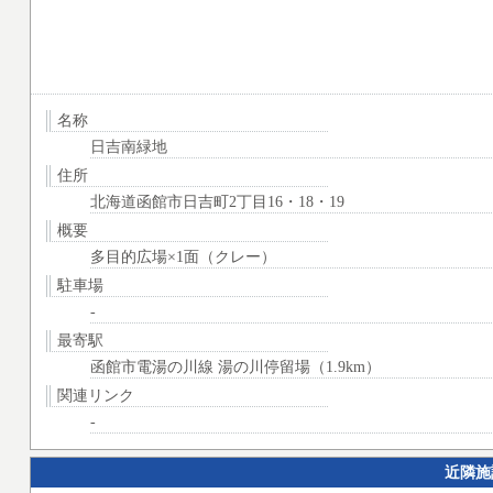
名称
日吉南緑地
住所
北海道函館市日吉町2丁目16・18・19
概要
多目的広場×1面（クレー）
駐車場
-
最寄駅
函館市電湯の川線 湯の川停留場（1.9km）
関連リンク
-
近隣施