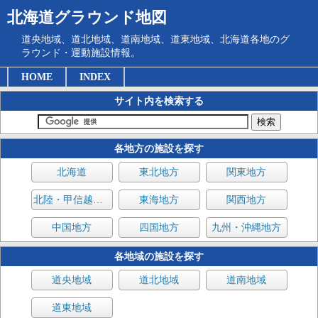
北海道グラウンド地図
道央地域、道北地域、道南地域、道東地域、北海道各地のグ
ラウンド・運動施設情報。
HOME
INDEX
サイト内を検索する
各地方の施設を探す
北海道
東北地方
関東地方
北陸・甲信越地方
東海地方
関西地方
中国地方
四国地方
九州・沖縄地方
各地域の施設を探す
道央地域
道北地域
道南地域
道東地域