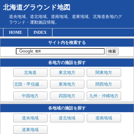
北海道グラウンド地図
道央地域、道北地域、道南地域、道東地域、北海道各地のグ
ラウンド・運動施設情報。
HOME
INDEX
サイト内を検索する
各地方の施設を探す
北海道
東北地方
関東地方
北陸・甲信越地方
東海地方
関西地方
中国地方
四国地方
九州・沖縄地方
各地域の施設を探す
道央地域
道北地域
道南地域
道東地域