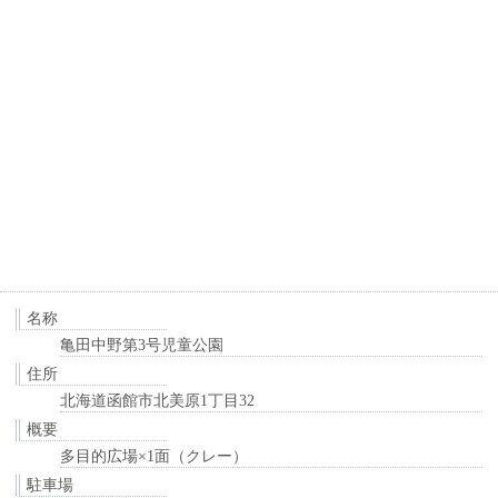
名称
亀田中野第3号児童公園
住所
北海道函館市北美原1丁目32
概要
多目的広場×1面（クレー）
駐車場