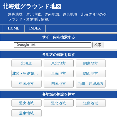
北海道グラウンド地図
道央地域、道北地域、道南地域、道東地域、北海道各地のグ
ラウンド・運動施設情報。
HOME
INDEX
サイト内を検索する
各地方の施設を探す
北海道
東北地方
関東地方
北陸・甲信越地方
東海地方
関西地方
中国地方
四国地方
九州・沖縄地方
各地域の施設を探す
道央地域
道北地域
道南地域
道東地域