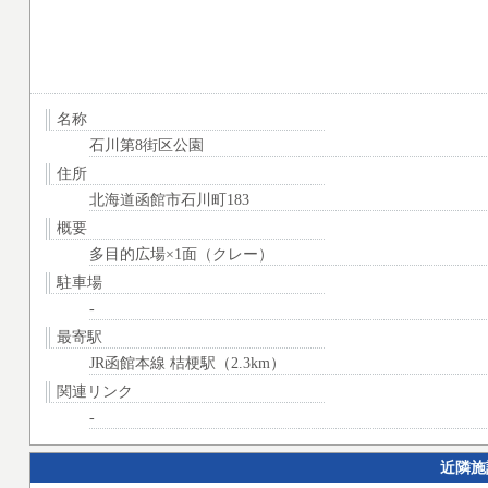
名称
石川第8街区公園
住所
北海道函館市石川町183
概要
多目的広場×1面（クレー）
駐車場
-
最寄駅
JR函館本線 桔梗駅（2.3km）
関連リンク
-
近隣施