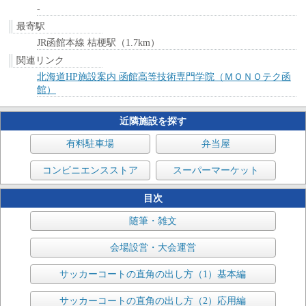
-
最寄駅
JR函館本線 桔梗駅（1.7km）
関連リンク
北海道HP施設案内 函館高等技術専門学院（ＭＯＮＯテク函
館）
近隣施設を探す
有料駐車場
弁当屋
コンビニエンスストア
スーパーマーケット
目次
随筆・雑文
会場設営・大会運営
サッカーコートの直角の出し方（1）基本編
サッカーコートの直角の出し方（2）応用編