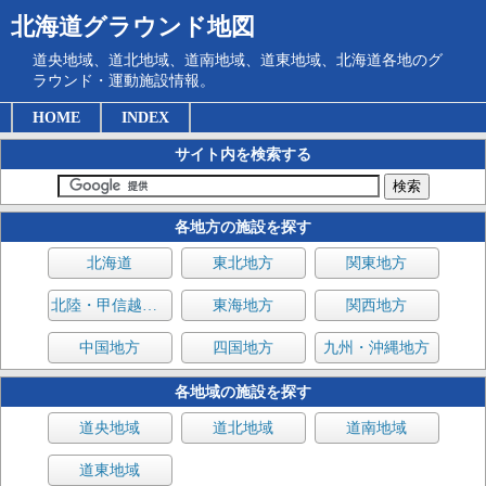
北海道グラウンド地図
道央地域、道北地域、道南地域、道東地域、北海道各地のグ
ラウンド・運動施設情報。
HOME
INDEX
サイト内を検索する
各地方の施設を探す
北海道
東北地方
関東地方
北陸・甲信越地方
東海地方
関西地方
中国地方
四国地方
九州・沖縄地方
各地域の施設を探す
道央地域
道北地域
道南地域
道東地域