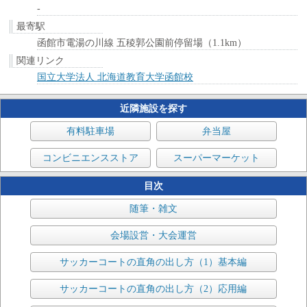
-
最寄駅
函館市電湯の川線 五稜郭公園前停留場（1.1km）
関連リンク
国立大学法人 北海道教育大学函館校
近隣施設を探す
有料駐車場
弁当屋
コンビニエンスストア
スーパーマーケット
目次
随筆・雑文
会場設営・大会運営
サッカーコートの直角の出し方（1）基本編
サッカーコートの直角の出し方（2）応用編