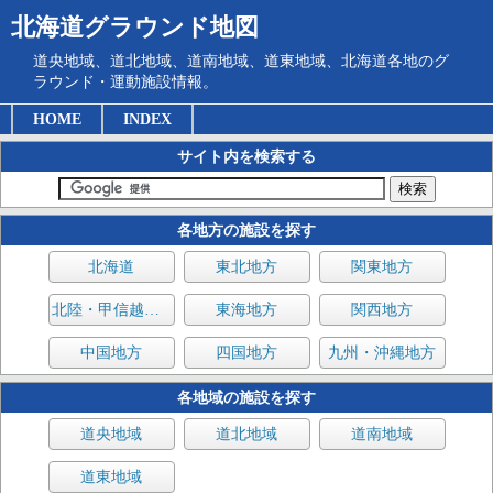
北海道グラウンド地図
道央地域、道北地域、道南地域、道東地域、北海道各地のグ
ラウンド・運動施設情報。
HOME
INDEX
サイト内を検索する
各地方の施設を探す
北海道
東北地方
関東地方
北陸・甲信越地方
東海地方
関西地方
中国地方
四国地方
九州・沖縄地方
各地域の施設を探す
道央地域
道北地域
道南地域
道東地域