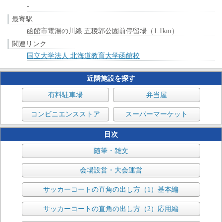
-
最寄駅
函館市電湯の川線 五稜郭公園前停留場（1.1km）
関連リンク
国立大学法人 北海道教育大学函館校
近隣施設を探す
有料駐車場
弁当屋
コンビニエンスストア
スーパーマーケット
目次
随筆・雑文
会場設営・大会運営
サッカーコートの直角の出し方（1）基本編
サッカーコートの直角の出し方（2）応用編