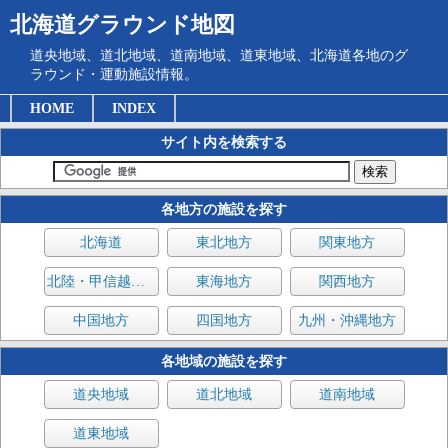
北海道グラウンド地図
道央地域、道北地域、道南地域、道東地域、北海道各地のグ
ラウンド・運動施設情報。
HOME
INDEX
サイト内を検索する
各地方の施設を探す
北海道
東北地方
関東地方
北陸・甲信越地方
東海地方
関西地方
中国地方
四国地方
九州・沖縄地方
各地域の施設を探す
道央地域
道北地域
道南地域
道東地域