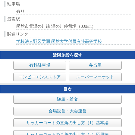
駐車場
有り
最寄駅
函館市電湯の川線 湯の川停留場（3.0km）
関連リンク
学校法人野又学園 函館大学付属有斗高等学校
近隣施設を探す
有料駐車場
弁当屋
コンビニエンスストア
スーパーマーケット
目次
随筆・雑文
会場設営・大会運営
サッカーコートの直角の出し方（1）基本編
サッカーコートの直角の出し方（2）応用編