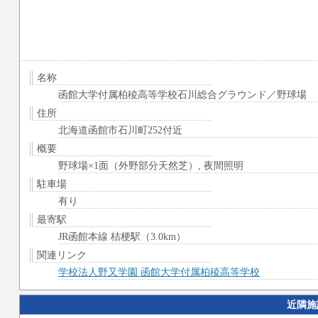
名称
函館大学付属柏稜高等学校石川総合グラウンド／野球場
住所
北海道函館市石川町252付近
概要
野球場×1面（外野部分天然芝）, 夜間照明
駐車場
有り
最寄駅
JR函館本線 桔梗駅（3.0km）
関連リンク
学校法人野又学園 函館大学付属柏稜高等学校
近隣施