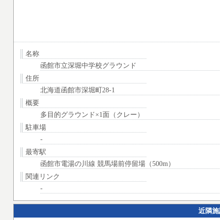
名称
函館市立深堀中学校グラウンド
住所
北海道函館市深堀町28-1
概要
多目的グラウンド×1面（クレー）
駐車場
-
最寄駅
函館市電湯の川線 競馬場前停留場（500m）
関連リンク
-
近隣施