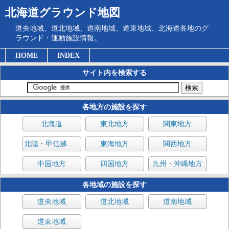
北海道グラウンド地図
道央地域、道北地域、道南地域、道東地域、北海道各地のグ
ラウンド・運動施設情報。
HOME
INDEX
サイト内を検索する
各地方の施設を探す
北海道
東北地方
関東地方
北陸・甲信越地方
東海地方
関西地方
中国地方
四国地方
九州・沖縄地方
各地域の施設を探す
道央地域
道北地域
道南地域
道東地域