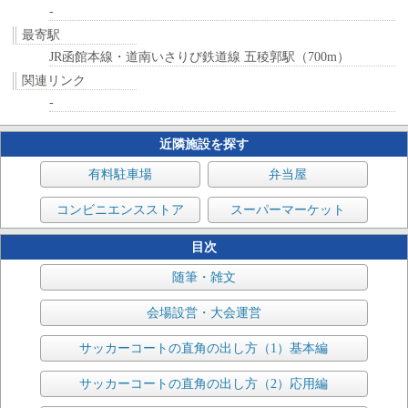
-
最寄駅
JR函館本線・道南いさりび鉄道線 五稜郭駅（700m）
関連リンク
-
近隣施設を探す
有料駐車場
弁当屋
コンビニエンスストア
スーパーマーケット
目次
随筆・雑文
会場設営・大会運営
サッカーコートの直角の出し方（1）基本編
サッカーコートの直角の出し方（2）応用編