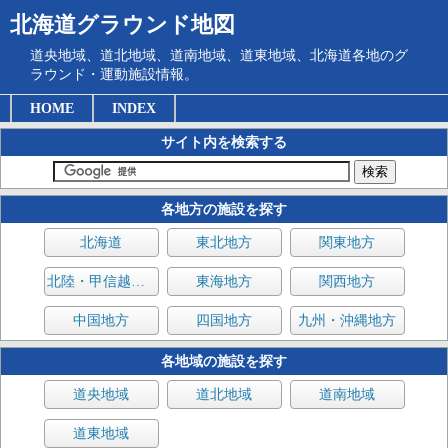
北海道グラウンド地図
道央地域、道北地域、道南地域、道東地域、北海道各地のグ
ラウンド・運動施設情報。
HOME
INDEX
サイト内を検索する
各地方の施設を探す
北海道
東北地方
関東地方
北陸・甲信越地方
東海地方
関西地方
中国地方
四国地方
九州・沖縄地方
各地域の施設を探す
道央地域
道北地域
道南地域
道東地域