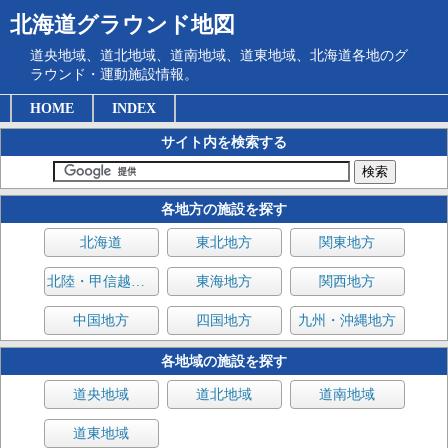
北海道グラウンド地図
道央地域、道北地域、道南地域、道東地域、北海道各地のグ
ラウンド・運動施設情報。
HOME
INDEX
サイト内を検索する
各地方の施設を探す
北海道
東北地方
関東地方
北陸・甲信越地方
東海地方
関西地方
中国地方
四国地方
九州・沖縄地方
各地域の施設を探す
道央地域
道北地域
道南地域
道東地域