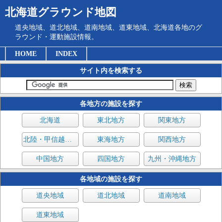
北海道グラウンド地図
道央地域、道北地域、道南地域、道東地域、北海道各地のグ
ラウンド・運動施設情報。
HOME
INDEX
サイト内を検索する
各地方の施設を探す
北海道
東北地方
関東地方
北陸・甲信越地方
東海地方
関西地方
中国地方
四国地方
九州・沖縄地方
各地域の施設を探す
道央地域
道北地域
道南地域
道東地域