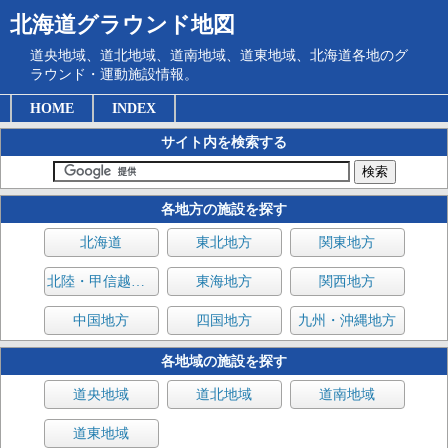
北海道グラウンド地図
道央地域、道北地域、道南地域、道東地域、北海道各地のグ
ラウンド・運動施設情報。
HOME
INDEX
サイト内を検索する
各地方の施設を探す
北海道
東北地方
関東地方
北陸・甲信越地方
東海地方
関西地方
中国地方
四国地方
九州・沖縄地方
各地域の施設を探す
道央地域
道北地域
道南地域
道東地域