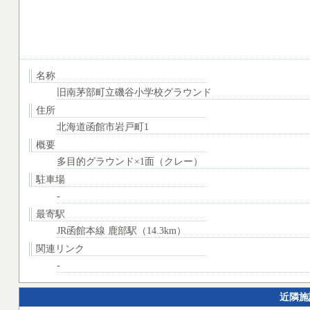
名称
旧南茅部町立磯谷小学校グラウンド
住所
北海道函館市岩戸町1
概要
多目的グラウンド×1面（クレー）
駐車場
-
最寄駅
JR函館本線 鹿部駅（14.3km）
関連リンク
-
近隣施