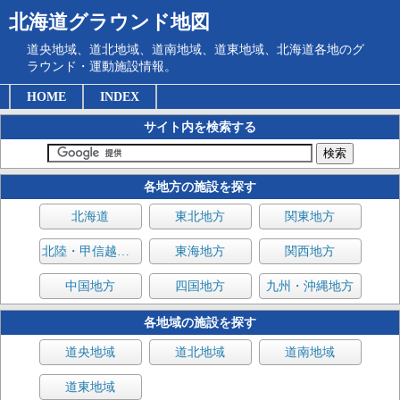
北海道グラウンド地図
道央地域、道北地域、道南地域、道東地域、北海道各地のグ
ラウンド・運動施設情報。
HOME
INDEX
サイト内を検索する
各地方の施設を探す
北海道
東北地方
関東地方
北陸・甲信越地方
東海地方
関西地方
中国地方
四国地方
九州・沖縄地方
各地域の施設を探す
道央地域
道北地域
道南地域
道東地域