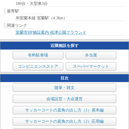
180台・大型車3台
最寄駅
JR室蘭本線 室蘭駅（4.3km）
関連リンク
室蘭市HP施設案内 祝津公園グラウンド
近隣施設を探す
有料駐車場
弁当屋
コンビニエンスストア
スーパーマーケット
目次
随筆・雑文
会場設営・大会運営
サッカーコートの直角の出し方（1）基本編
サッカーコートの直角の出し方（2）応用編