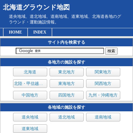
北海道グラウンド地図
道央地域、道北地域、道南地域、道東地域、北海道各地のグ
ラウンド・運動施設情報。
HOME
INDEX
サイト内を検索する
各地方の施設を探す
北海道
東北地方
関東地方
北陸・甲信越地方
東海地方
関西地方
中国地方
四国地方
九州・沖縄地方
各地域の施設を探す
道央地域
道北地域
道南地域
道東地域