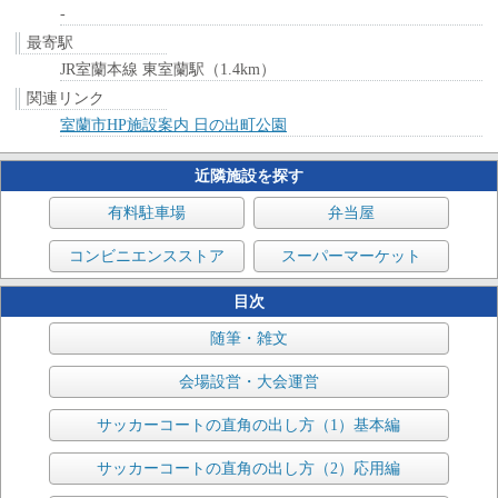
-
最寄駅
JR室蘭本線 東室蘭駅（1.4km）
関連リンク
室蘭市HP施設案内 日の出町公園
近隣施設を探す
有料駐車場
弁当屋
コンビニエンスストア
スーパーマーケット
目次
随筆・雑文
会場設営・大会運営
サッカーコートの直角の出し方（1）基本編
サッカーコートの直角の出し方（2）応用編