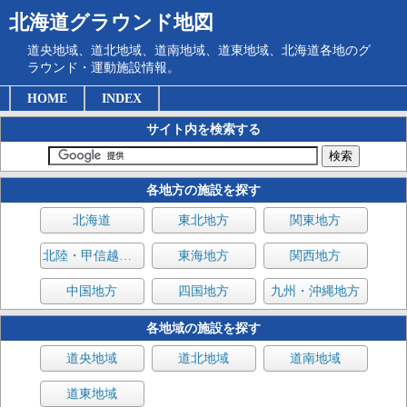
北海道グラウンド地図
道央地域、道北地域、道南地域、道東地域、北海道各地のグ
ラウンド・運動施設情報。
HOME
INDEX
サイト内を検索する
各地方の施設を探す
北海道
東北地方
関東地方
北陸・甲信越地方
東海地方
関西地方
中国地方
四国地方
九州・沖縄地方
各地域の施設を探す
道央地域
道北地域
道南地域
道東地域