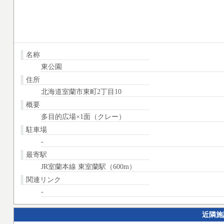
名称
東公園
住所
北海道室蘭市東町2丁目10
概要
多目的広場×1面（クレー）
駐車場
-
最寄駅
JR室蘭本線 東室蘭駅（600m）
関連リンク
-
近隣施