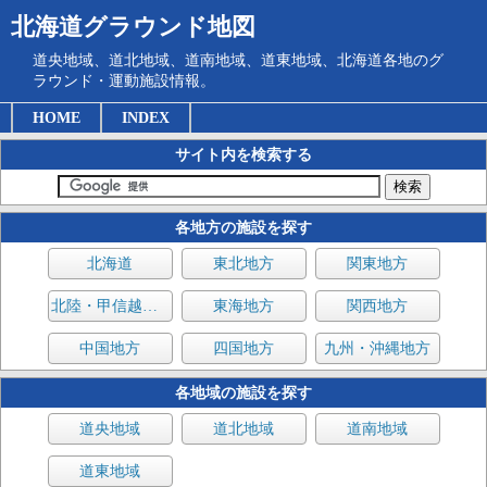
北海道グラウンド地図
道央地域、道北地域、道南地域、道東地域、北海道各地のグ
ラウンド・運動施設情報。
HOME
INDEX
サイト内を検索する
各地方の施設を探す
北海道
東北地方
関東地方
北陸・甲信越地方
東海地方
関西地方
中国地方
四国地方
九州・沖縄地方
各地域の施設を探す
道央地域
道北地域
道南地域
道東地域