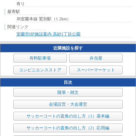
有り
最寄駅
JR室蘭本線 鷲別駅（1.2km）
関連リンク
室蘭市HP施設案内 高砂1丁目公園
近隣施設を探す
有料駐車場
弁当屋
コンビニエンスストア
スーパーマーケット
目次
随筆・雑文
会場設営・大会運営
サッカーコートの直角の出し方（1）基本編
サッカーコートの直角の出し方（2）応用編