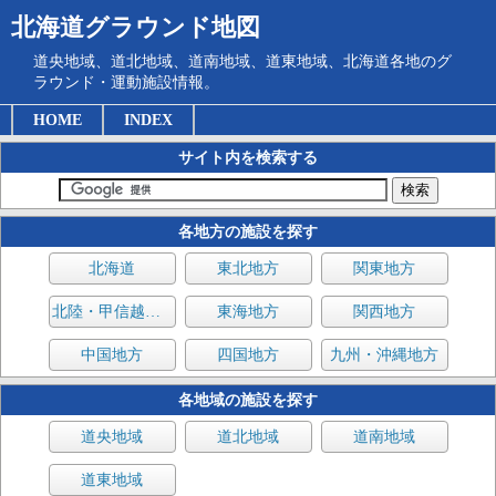
北海道グラウンド地図
道央地域、道北地域、道南地域、道東地域、北海道各地のグ
ラウンド・運動施設情報。
HOME
INDEX
サイト内を検索する
各地方の施設を探す
北海道
東北地方
関東地方
北陸・甲信越地方
東海地方
関西地方
中国地方
四国地方
九州・沖縄地方
各地域の施設を探す
道央地域
道北地域
道南地域
道東地域