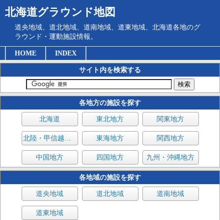
北海道グラウンド地図
道央地域、道北地域、道南地域、道東地域、北海道各地のグ
ラウンド・運動施設情報。
HOME
INDEX
サイト内を検索する
各地方の施設を探す
北海道
東北地方
関東地方
北陸・甲信越地方
東海地方
関西地方
中国地方
四国地方
九州・沖縄地方
各地域の施設を探す
道央地域
道北地域
道南地域
道東地域