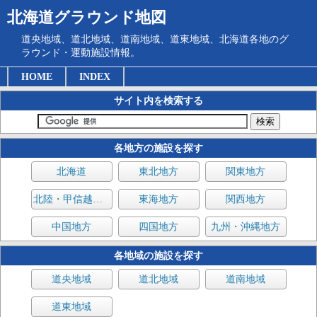
北海道グラウンド地図
道央地域、道北地域、道南地域、道東地域、北海道各地のグ
ラウンド・運動施設情報。
HOME
INDEX
サイト内を検索する
各地方の施設を探す
北海道
東北地方
関東地方
北陸・甲信越地方
東海地方
関西地方
中国地方
四国地方
九州・沖縄地方
各地域の施設を探す
道央地域
道北地域
道南地域
道東地域