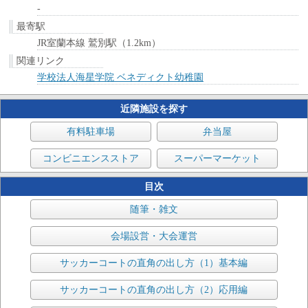
-
最寄駅
JR室蘭本線 鷲別駅（1.2km）
関連リンク
学校法人海星学院 ベネディクト幼稚園
近隣施設を探す
有料駐車場
弁当屋
コンビニエンスストア
スーパーマーケット
目次
随筆・雑文
会場設営・大会運営
サッカーコートの直角の出し方（1）基本編
サッカーコートの直角の出し方（2）応用編