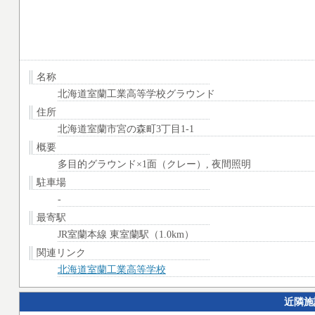
名称
北海道室蘭工業高等学校グラウンド
住所
北海道室蘭市宮の森町3丁目1-1
概要
多目的グラウンド×1面（クレー）, 夜間照明
駐車場
-
最寄駅
JR室蘭本線 東室蘭駅（1.0km）
関連リンク
北海道室蘭工業高等学校
近隣施