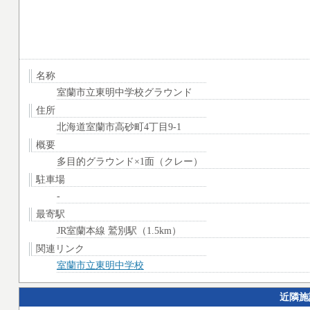
名称
室蘭市立東明中学校グラウンド
住所
北海道室蘭市高砂町4丁目9-1
概要
多目的グラウンド×1面（クレー）
駐車場
-
最寄駅
JR室蘭本線 鷲別駅（1.5km）
関連リンク
室蘭市立東明中学校
近隣施