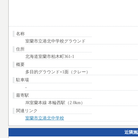
名称
室蘭市立港北中学校グラウンド
住所
北海道室蘭市柏木町361-1
概要
多目的グラウンド×1面（クレー）
駐車場
-
最寄駅
JR室蘭本線 本輪西駅（2.0km）
関連リンク
室蘭市立港北中学校
近隣施