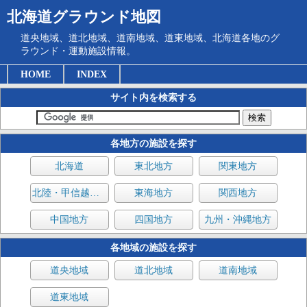
北海道グラウンド地図
道央地域、道北地域、道南地域、道東地域、北海道各地のグ
ラウンド・運動施設情報。
HOME
INDEX
サイト内を検索する
各地方の施設を探す
北海道
東北地方
関東地方
北陸・甲信越地方
東海地方
関西地方
中国地方
四国地方
九州・沖縄地方
各地域の施設を探す
道央地域
道北地域
道南地域
道東地域