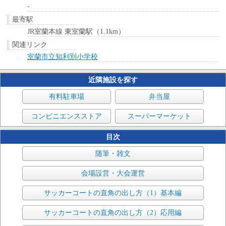
-
最寄駅
JR室蘭本線 東室蘭駅（1.1km）
関連リンク
室蘭市立知利別小学校
近隣施設を探す
有料駐車場
弁当屋
コンビニエンスストア
スーパーマーケット
目次
随筆・雑文
会場設営・大会運営
サッカーコートの直角の出し方（1）基本編
サッカーコートの直角の出し方（2）応用編