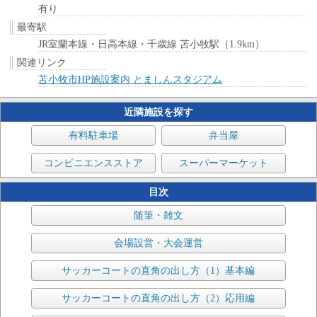
有り
最寄駅
JR室蘭本線・日高本線・千歳線 苫小牧駅（1.9km）
関連リンク
苫小牧市HP施設案内 とましんスタジアム
近隣施設を探す
有料駐車場
弁当屋
コンビニエンスストア
スーパーマーケット
目次
随筆・雑文
会場設営・大会運営
サッカーコートの直角の出し方（1）基本編
サッカーコートの直角の出し方（2）応用編