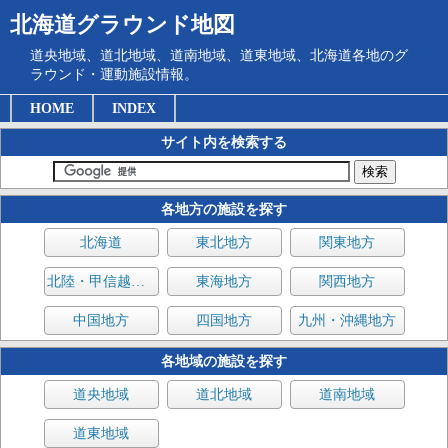
北海道グラウンド地図
道央地域、道北地域、道南地域、道東地域、北海道各地のグ
ラウンド・運動施設情報。
HOME
INDEX
サイト内を検索する
各地方の施設を探す
北海道
東北地方
関東地方
北陸・甲信越地方
東海地方
関西地方
中国地方
四国地方
九州・沖縄地方
各地域の施設を探す
道央地域
道北地域
道南地域
道東地域