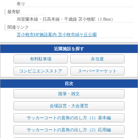
有り
最寄駅
JR室蘭本線・日高本線・千歳線 苫小牧駅（1.8km）
関連リンク
苫小牧市HP施設案内 苫小牧市緑ケ丘公園
近隣施設を探す
有料駐車場
弁当屋
コンビニエンスストア
スーパーマーケット
目次
随筆・雑文
会場設営・大会運営
サッカーコートの直角の出し方（1）基本編
サッカーコートの直角の出し方（2）応用編