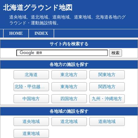
北海道グラウンド地図
道央地域、道北地域、道南地域、道東地域、北海道各地のグ
ラウンド・運動施設情報。
HOME
INDEX
サイト内を検索する
各地方の施設を探す
北海道
東北地方
関東地方
北陸・甲信越地方
東海地方
関西地方
中国地方
四国地方
九州・沖縄地方
各地域の施設を探す
道央地域
道北地域
道南地域
道東地域