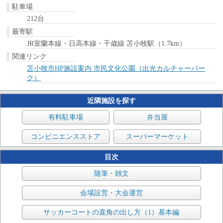
駐車場
212台
最寄駅
JR室蘭本線・日高本線・千歳線 苫小牧駅（1.7km）
関連リンク
苫小牧市HP施設案内 市民文化公園（出光カルチャーパー
ク）
近隣施設を探す
有料駐車場
弁当屋
コンビニエンスストア
スーパーマーケット
目次
随筆・雑文
会場設営・大会運営
サッカーコートの直角の出し方（1）基本編