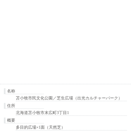
名称
苫小牧市民文化公園／芝生広場（出光カルチャーパーク）
住所
北海道苫小牧市末広町3丁目1
概要
多目的広場×1面（天然芝）