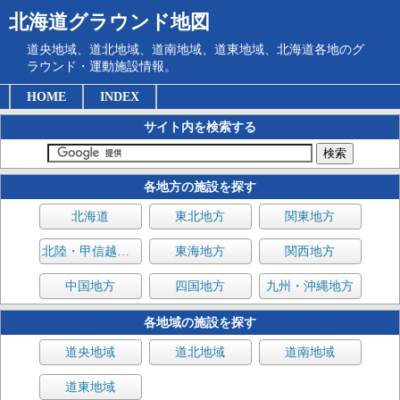
北海道グラウンド地図
道央地域、道北地域、道南地域、道東地域、北海道各地のグ
ラウンド・運動施設情報。
HOME
INDEX
サイト内を検索する
各地方の施設を探す
北海道
東北地方
関東地方
北陸・甲信越地方
東海地方
関西地方
中国地方
四国地方
九州・沖縄地方
各地域の施設を探す
道央地域
道北地域
道南地域
道東地域