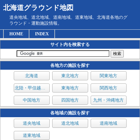
北海道グラウンド地図
道央地域、道北地域、道南地域、道東地域、北海道各地のグ
ラウンド・運動施設情報。
HOME
INDEX
サイト内を検索する
各地方の施設を探す
北海道
東北地方
関東地方
北陸・甲信越地方
東海地方
関西地方
中国地方
四国地方
九州・沖縄地方
各地域の施設を探す
道央地域
道北地域
道南地域
道東地域