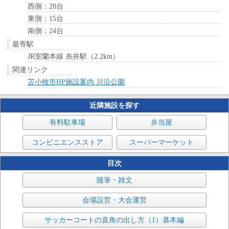
西側：28台
東側：15台
南側：24台
最寄駅
JR室蘭本線 糸井駅（2.2km）
関連リンク
苫小牧市HP施設案内 川沿公園
近隣施設を探す
有料駐車場
弁当屋
コンビニエンスストア
スーパーマーケット
目次
随筆・雑文
会場設営・大会運営
サッカーコートの直角の出し方（1）基本編