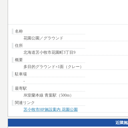
名称
花園公園／グラウンド
住所
北海道苫小牧市花園町3丁目9
概要
多目的グラウンド×1面（クレー）
駐車場
-
最寄駅
JR室蘭本線 青葉駅（500m）
関連リンク
苫小牧市HP施設案内 花園公園
近隣施