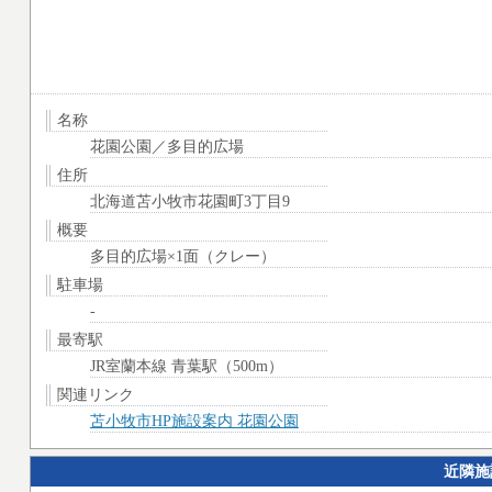
名称
花園公園／多目的広場
住所
北海道苫小牧市花園町3丁目9
概要
多目的広場×1面（クレー）
駐車場
-
最寄駅
JR室蘭本線 青葉駅（500m）
関連リンク
苫小牧市HP施設案内 花園公園
近隣施