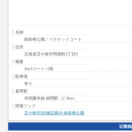
名称
錦多峰公園／バスケットコート
住所
北海道苫小牧市明徳町4丁目9
概要
3on3コート×1面
駐車場
有り
最寄駅
JR室蘭本線 錦岡駅（2.3km）
関連リンク
苫小牧市HP施設案内 錦多峰公園
近隣施