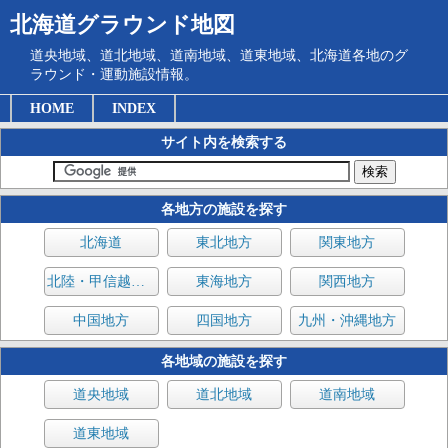
北海道グラウンド地図
道央地域、道北地域、道南地域、道東地域、北海道各地のグ
ラウンド・運動施設情報。
HOME
INDEX
サイト内を検索する
各地方の施設を探す
北海道
東北地方
関東地方
北陸・甲信越地方
東海地方
関西地方
中国地方
四国地方
九州・沖縄地方
各地域の施設を探す
道央地域
道北地域
道南地域
道東地域