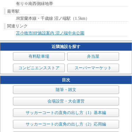
有り※南西側緑地帯
最寄駅
JR室蘭本線・千歳線 沼ノ端駅（1.5km）
関連リンク
苫小牧市HP施設案内 沼ノ端中央公園
近隣施設を探す
有料駐車場
弁当屋
コンビニエンスストア
スーパーマーケット
目次
随筆・雑文
会場設営・大会運営
サッカーコートの直角の出し方（1）基本編
サッカーコートの直角の出し方（2）応用編