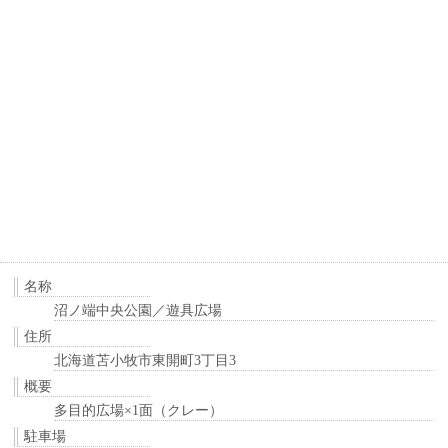
名称
沼ノ端中央公園／遊具広場
住所
北海道苫小牧市東開町3丁目3
概要
多目的広場×1面（クレー）
駐車場