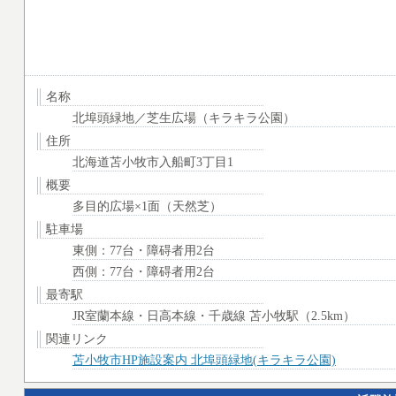
名称
北埠頭緑地／芝生広場（キラキラ公園）
住所
北海道苫小牧市入船町3丁目1
概要
多目的広場×1面（天然芝）
駐車場
東側：77台・障碍者用2台
西側：77台・障碍者用2台
最寄駅
JR室蘭本線・日高本線・千歳線 苫小牧駅（2.5km）
関連リンク
苫小牧市HP施設案内 北埠頭緑地(キラキラ公園)