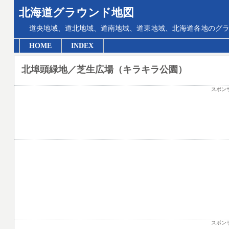
北海道グラウンド地図
道央地域、道北地域、道南地域、道東地域、北海道各地のグ
HOME
INDEX
北埠頭緑地／芝生広場（キラキラ公園）
スポン
スポン