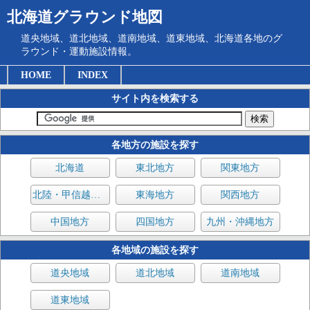
北海道グラウンド地図
道央地域、道北地域、道南地域、道東地域、北海道各地のグ
ラウンド・運動施設情報。
HOME
INDEX
サイト内を検索する
各地方の施設を探す
北海道
東北地方
関東地方
北陸・甲信越地方
東海地方
関西地方
中国地方
四国地方
九州・沖縄地方
各地域の施設を探す
道央地域
道北地域
道南地域
道東地域