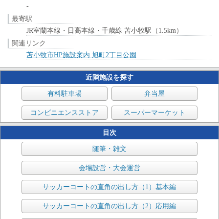
-
最寄駅
JR室蘭本線・日高本線・千歳線 苫小牧駅（1.5km）
関連リンク
苫小牧市HP施設案内 旭町2丁目公園
近隣施設を探す
有料駐車場
弁当屋
コンビニエンスストア
スーパーマーケット
目次
随筆・雑文
会場設営・大会運営
サッカーコートの直角の出し方（1）基本編
サッカーコートの直角の出し方（2）応用編