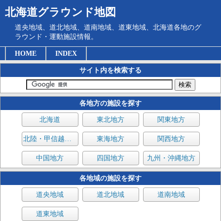
北海道グラウンド地図
道央地域、道北地域、道南地域、道東地域、北海道各地のグ
ラウンド・運動施設情報。
HOME
INDEX
サイト内を検索する
各地方の施設を探す
北海道
東北地方
関東地方
北陸・甲信越地方
東海地方
関西地方
中国地方
四国地方
九州・沖縄地方
各地域の施設を探す
道央地域
道北地域
道南地域
道東地域