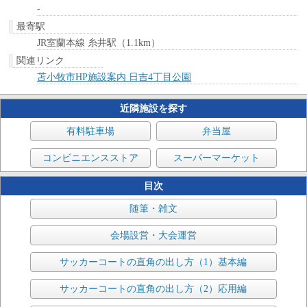
-
最寄駅
JR室蘭本線 糸井駅（1.1km）
関連リンク
苫小牧市HP施設案内 日吉4丁目公園
近隣施設を探す
有料駐車場
弁当屋
コンビニエンスストア
スーパーマーケット
目次
随筆・雑文
会場設営・大会運営
サッカーコートの直角の出し方（1）基本編
サッカーコートの直角の出し方（2）応用編