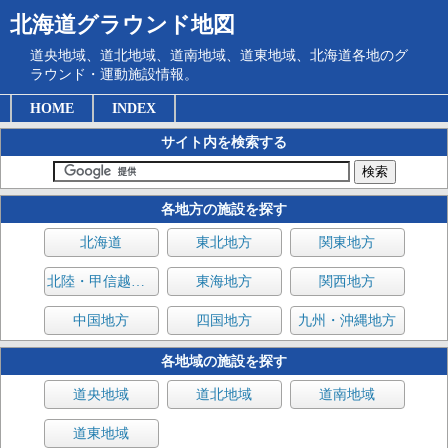
北海道グラウンド地図
道央地域、道北地域、道南地域、道東地域、北海道各地のグ
ラウンド・運動施設情報。
HOME
INDEX
サイト内を検索する
各地方の施設を探す
北海道
東北地方
関東地方
北陸・甲信越地方
東海地方
関西地方
中国地方
四国地方
九州・沖縄地方
各地域の施設を探す
道央地域
道北地域
道南地域
道東地域