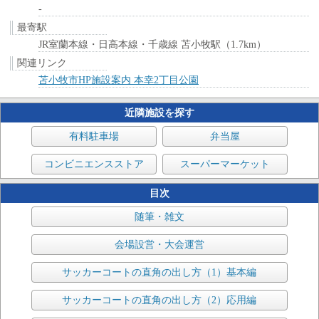
-
最寄駅
JR室蘭本線・日高本線・千歳線 苫小牧駅（1.7km）
関連リンク
苫小牧市HP施設案内 本幸2丁目公園
近隣施設を探す
有料駐車場
弁当屋
コンビニエンスストア
スーパーマーケット
目次
随筆・雑文
会場設営・大会運営
サッカーコートの直角の出し方（1）基本編
サッカーコートの直角の出し方（2）応用編