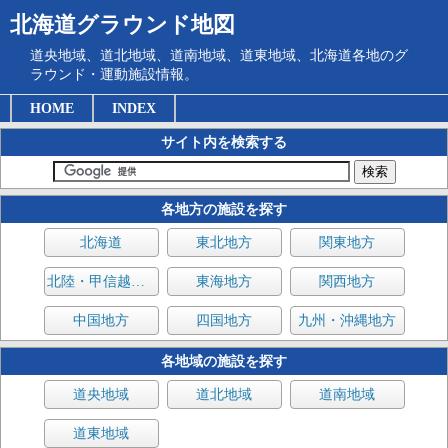
北海道グラウンド地図
道央地域、道北地域、道南地域、道東地域、北海道各地のグ
ラウンド・運動施設情報。
HOME
INDEX
サイト内を検索する
各地方の施設を探す
北海道
東北地方
関東地方
北陸・甲信越地方
東海地方
関西地方
中国地方
四国地方
九州・沖縄地方
各地域の施設を探す
道央地域
道北地域
道南地域
道東地域