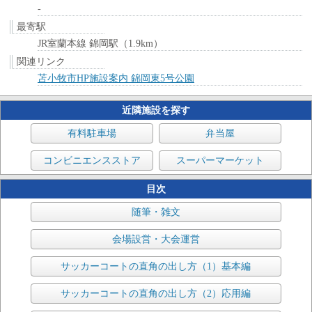
-
最寄駅
JR室蘭本線 錦岡駅（1.9km）
関連リンク
苫小牧市HP施設案内 錦岡東5号公園
近隣施設を探す
有料駐車場
弁当屋
コンビニエンスストア
スーパーマーケット
目次
随筆・雑文
会場設営・大会運営
サッカーコートの直角の出し方（1）基本編
サッカーコートの直角の出し方（2）応用編