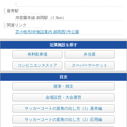
-
最寄駅
JR室蘭本線 錦岡駅（1.3km）
関連リンク
苫小牧市HP施設案内 錦岡西5号公園
近隣施設を探す
有料駐車場
弁当屋
コンビニエンスストア
スーパーマーケット
目次
随筆・雑文
会場設営・大会運営
サッカーコートの直角の出し方（1）基本編
サッカーコートの直角の出し方（2）応用編