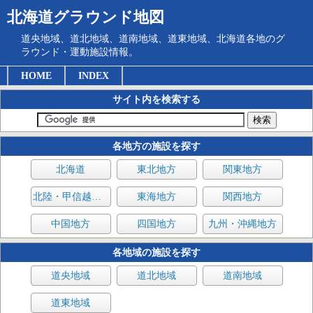
北海道グラウンド地図
道央地域、道北地域、道南地域、道東地域、北海道各地のグ
ラウンド・運動施設情報。
HOME
INDEX
サイト内を検索する
各地方の施設を探す
北海道
東北地方
関東地方
北陸・甲信越地方
東海地方
関西地方
中国地方
四国地方
九州・沖縄地方
各地域の施設を探す
道央地域
道北地域
道南地域
道東地域