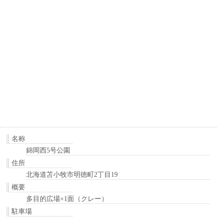
名称
錦岡西5号公園
住所
北海道苫小牧市明徳町2丁目19
概要
多目的広場×1面（クレー）
駐車場