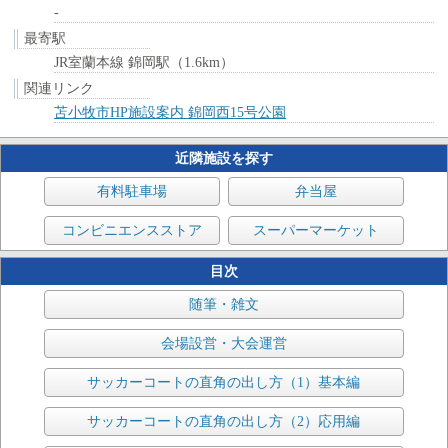
-
最寄駅
JR室蘭本線 錦岡駅（1.6km）
関連リンク
苫小牧市HP施設案内 錦岡西15号公園
近隣施設を探す
有料駐車場
弁当屋
コンビニエンスストア
スーパーマーケット
目次
随筆・雑文
会場設営・大会運営
サッカーコートの直角の出し方（1）基本編
サッカーコートの直角の出し方（2）応用編