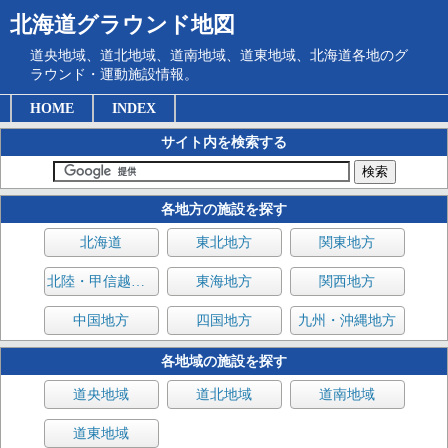
北海道グラウンド地図
道央地域、道北地域、道南地域、道東地域、北海道各地のグ
ラウンド・運動施設情報。
HOME
INDEX
サイト内を検索する
各地方の施設を探す
北海道
東北地方
関東地方
北陸・甲信越地方
東海地方
関西地方
中国地方
四国地方
九州・沖縄地方
各地域の施設を探す
道央地域
道北地域
道南地域
道東地域