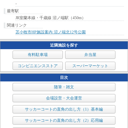
-
最寄駅
JR室蘭本線・千歳線 沼ノ端駅（450m）
関連リンク
苫小牧市HP施設案内 沼ノ端北12号公園
近隣施設を探す
有料駐車場
弁当屋
コンビニエンスストア
スーパーマーケット
目次
随筆・雑文
会場設営・大会運営
サッカーコートの直角の出し方（1）基本編
サッカーコートの直角の出し方（2）応用編