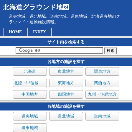
北海道グラウンド地図
道央地域、道北地域、道南地域、道東地域、北海道各地のグ
ラウンド・運動施設情報。
HOME
INDEX
サイト内を検索する
各地方の施設を探す
北海道
東北地方
関東地方
北陸・甲信越地方
東海地方
関西地方
中国地方
四国地方
九州・沖縄地方
各地域の施設を探す
道央地域
道北地域
道南地域
道東地域