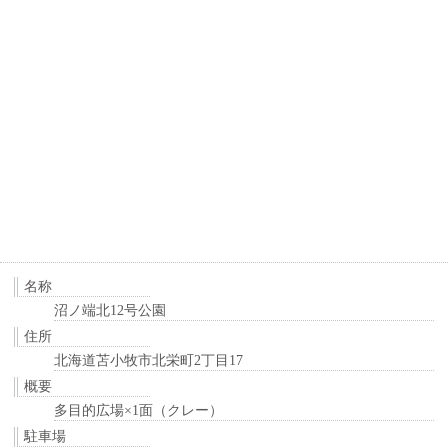
名称
沼ノ端北12号公園
住所
北海道苫小牧市北栄町2丁目17
概要
多目的広場×1面（クレー）
駐車場