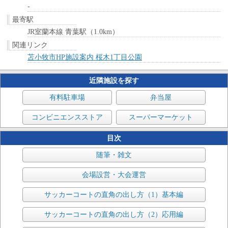
-
最寄駅
JR室蘭本線 青葉駅（1.0km）
関連リンク
苫小牧市HP施設案内 桜木1丁目公園
近隣施設を探す
有料駐車場
弁当屋
コンビニエンスストア
スーパーマーケット
目次
随筆・雑文
会場設営・大会運営
サッカーコートの直角の出し方（1）基本編
サッカーコートの直角の出し方（2）応用編