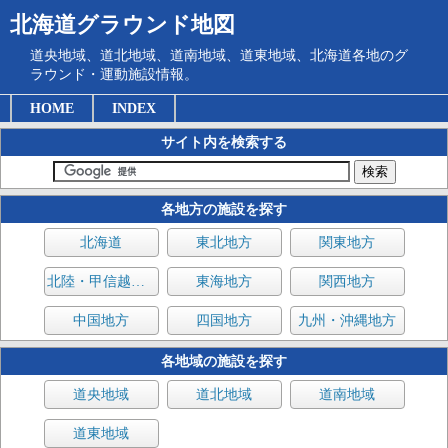
北海道グラウンド地図
道央地域、道北地域、道南地域、道東地域、北海道各地のグ
ラウンド・運動施設情報。
HOME
INDEX
サイト内を検索する
各地方の施設を探す
北海道
東北地方
関東地方
北陸・甲信越地方
東海地方
関西地方
中国地方
四国地方
九州・沖縄地方
各地域の施設を探す
道央地域
道北地域
道南地域
道東地域